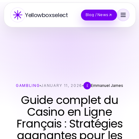
Yellowboxselect
Blog / News
GAMBLING
JANUARY 11, 2026
Emmanuel James
E
Guide complet du
Casino en Ligne
Français : Stratégies
gagnantes pour les