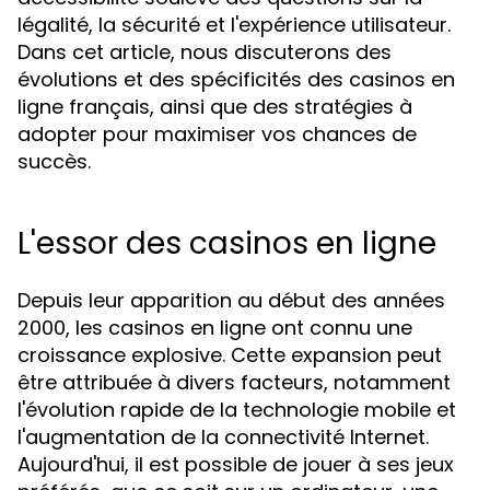
légalité, la sécurité et l'expérience utilisateur.
Dans cet article, nous discuterons des
évolutions et des spécificités des casinos en
ligne français, ainsi que des stratégies à
adopter pour maximiser vos chances de
succès.
L'essor des casinos en ligne
Depuis leur apparition au début des années
2000, les casinos en ligne ont connu une
croissance explosive. Cette expansion peut
être attribuée à divers facteurs, notamment
l'évolution rapide de la technologie mobile et
l'augmentation de la connectivité Internet.
Aujourd'hui, il est possible de jouer à ses jeux