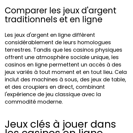
Comparer les jeux d'argent
traditionnels et en ligne
Les jeux d'argent en ligne diffèrent
considérablement de leurs homologues
terrestres. Tandis que les casinos physiques
offrent une atmosphère sociale unique, les
casinos en ligne permettent un accès à des
jeux variés à tout moment et en tout lieu. Cela
inclut des machines à sous, des jeux de table,
et des croupiers en direct, combinant
l'expérience de jeu classique avec la
commodité moderne.
Jeux clés à jouer dans