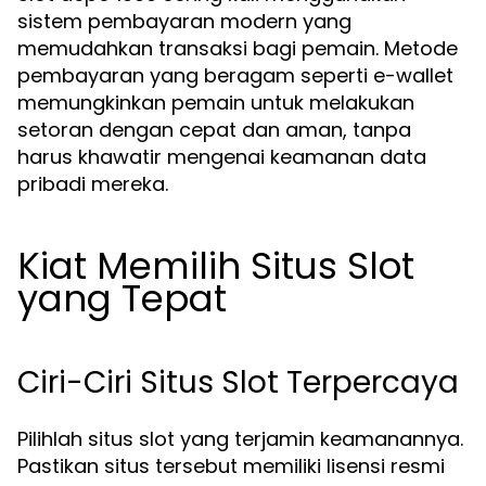
sistem pembayaran modern yang
memudahkan transaksi bagi pemain. Metode
pembayaran yang beragam seperti e-wallet
memungkinkan pemain untuk melakukan
setoran dengan cepat dan aman, tanpa
harus khawatir mengenai keamanan data
pribadi mereka.
Kiat Memilih Situs Slot
yang Tepat
Ciri-Ciri Situs Slot Terpercaya
Pilihlah situs slot yang terjamin keamanannya.
Pastikan situs tersebut memiliki lisensi resmi