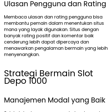
Ulasan Pengguna dan Rating
Membaca ulasan dan rating pengguna bisa
membantu pemain dalam menentukan situs
mana yang layak digunakan. Situs dengan
banyak rating positif dan komentar baik
cenderung lebih dapat dipercaya dan
menawarkan pengalaman bermain yang lebih
menyenangkan.
Strategi Bermain Slot
Depo 1000
Manajemen Modal yang Baik