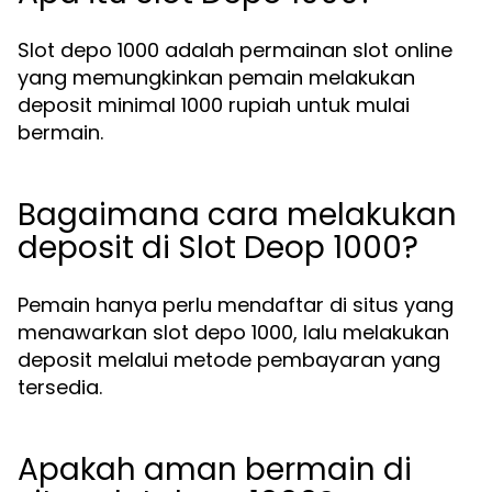
Slot depo 1000 adalah permainan slot online
yang memungkinkan pemain melakukan
deposit minimal 1000 rupiah untuk mulai
bermain.
Bagaimana cara melakukan
deposit di Slot Deop 1000?
Pemain hanya perlu mendaftar di situs yang
menawarkan slot depo 1000, lalu melakukan
deposit melalui metode pembayaran yang
tersedia.
Apakah aman bermain di