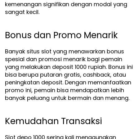
kemenangan signifikan dengan modal yang
sangat kecil.
Bonus dan Promo Menarik
Banyak situs slot yang menawarkan bonus
spesial dan promosi menarik bagi pemain
yang melakukan deposit 1000 rupiah. Bonus ini
bisa berupa putaran gratis, cashback, atau
peningkatan deposit. Dengan memanfaatkan
promo ini, pemain bisa mendapatkan lebih
banyak peluang untuk bermain dan menang.
Kemudahan Transaksi
Slot depo 1000 sering kali menggunakan