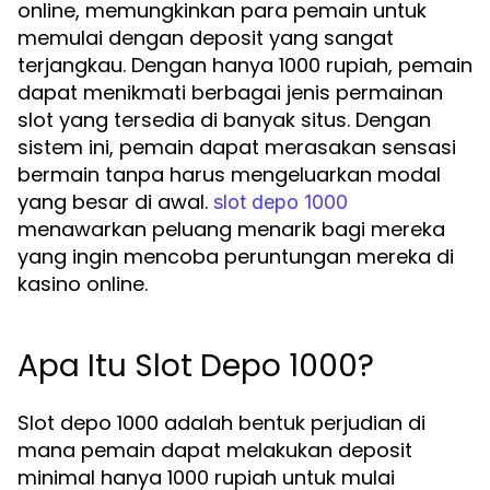
online, memungkinkan para pemain untuk
memulai dengan deposit yang sangat
terjangkau. Dengan hanya 1000 rupiah, pemain
dapat menikmati berbagai jenis permainan
slot yang tersedia di banyak situs. Dengan
sistem ini, pemain dapat merasakan sensasi
bermain tanpa harus mengeluarkan modal
yang besar di awal.
slot depo 1000
menawarkan peluang menarik bagi mereka
yang ingin mencoba peruntungan mereka di
kasino online.
Apa Itu Slot Depo 1000?
Slot depo 1000 adalah bentuk perjudian di
mana pemain dapat melakukan deposit
minimal hanya 1000 rupiah untuk mulai