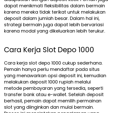
dapat menikmati fleksibilitas dalam bermain
karena mereka tidak terikat untuk melakukan
deposit dalam jumlah besar. Dalam hal ini,
strategi bermain juga dapat lebih bervariasi
karena modal yang dikeluarkan lebih terukur.
Cara Kerja Slot Depo 1000
Cara kerja slot depo 1000 cukup sederhana.
Pemain hanya perlu mendaftar pada situs
yang menawarkan opsi deposit ini, kemudian
melakukan deposit 1000 rupiah melalui
metode pembayaran yang tersedia, seperti
transfer bank atau e-wallet. Setelah deposit
berhasil, pemain dapat memilih permainan
slot yang diinginkan dan mulai bermain.