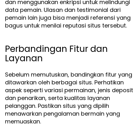
dan menggunakan enkripsi untuk melindungi
data pemain. Ulasan dan testimonial dari
pemain lain juga bisa menjadi referensi yang
bagus untuk menilai reputasi situs tersebut.
Perbandingan Fitur dan
Layanan
Sebelum memutuskan, bandingkan fitur yang
ditawarkan oleh berbagai situs. Perhatikan
aspek seperti variasi permainan, jenis deposit
dan penarikan, serta kualitas layanan
pelanggan. Pastikan situs yang dipilih
menawarkan pengalaman bermain yang
memuaskan.