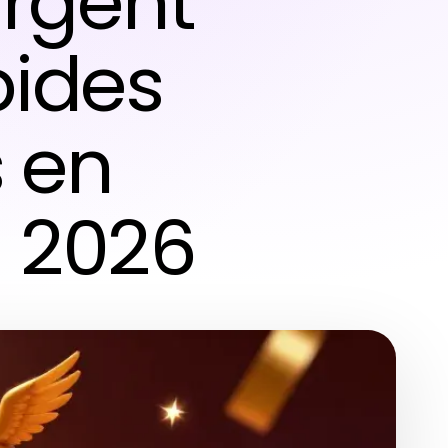
argent
pides
s en
n 2026