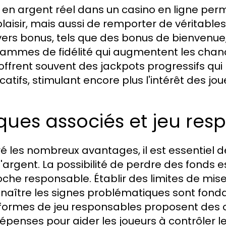
 en argent réel dans un casino en ligne per
 plaisir, mais aussi de remporter de véritable
vers bonus, tels que des bonus de bienvenue, 
ammes de fidélité qui augmentent les chance
 offrent souvent des jackpots progressifs q
icatifs, stimulant encore plus l'intérêt des jou
ques associés et jeu res
é les nombreux avantages, il est essentiel de
d'argent. La possibilité de perdre des fonds e
che responsable. Établir des limites de mise,
naître les signes problématiques sont fonda
formes de jeu responsables proposent des out
épenses pour aider les joueurs à contrôler le