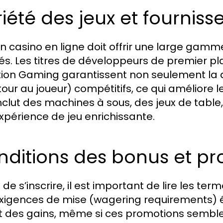
iété des jeux et fourniss
n casino en ligne doit offrir une large gamm
és. Les titres de développeurs de premier pl
tion Gaming garantissent non seulement la 
tour au joueur) compétitifs, ce qui améliore l
inclut des machines à sous, des jeux de table, 
xpérience de jeu enrichissante.
nditions des bonus et p
de s’inscrire, il est important de lire les ter
xigences de mise (wagering requirements) él
it des gains, même si ces promotions sembl