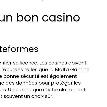
 un bon casino
ateformes
ifier sa licence. Les casinos doivent
s réputées telles que la Malta Gaming
e bonne sécurité est également
age des données pour protéger les
rs. Un casino qui affiche clairement
t souvent un choix sûr.