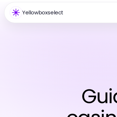
Yellowboxselect
Gui