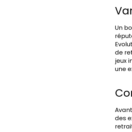
Var
Un bo
réput
Evolu
de re
jeux 
une e
Co
Avant 
des e
retra