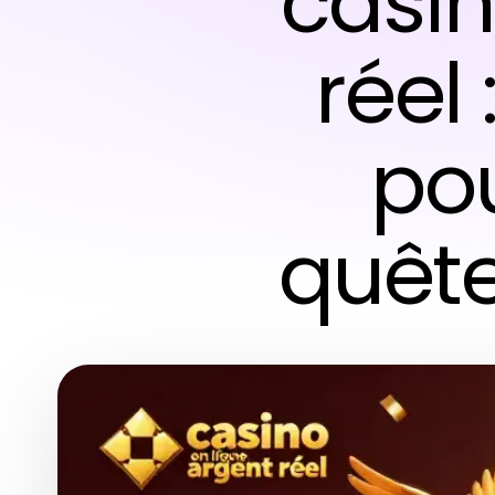
casin
réel
pou
quête