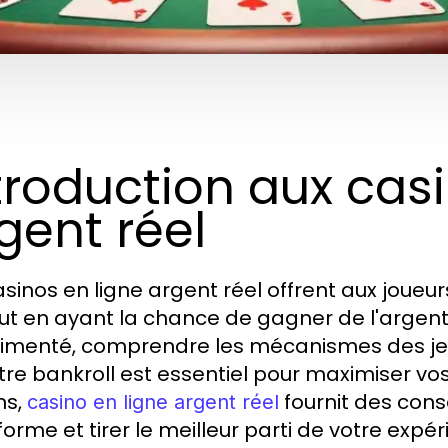
troduction aux casi
gent réel
sinos en ligne argent réel offrent aux joueurs 
out en ayant la chance de gagner de l'argent
imenté, comprendre les mécanismes des jeux,
tre bankroll est essentiel pour maximiser vo
ns,
fournit des cons
casino en ligne argent réel
forme et tirer le meilleur parti de votre expér