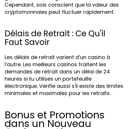
Cependant, sois conscient que la valeur des
cryptomonnaies peut fluctuer rapidement.
Délais de Retrait : Ce Qu'il
Faut Savoir
Les délais de retrait varient d’un casino à
l’autre. Les meilleurs casinos traitent les
demandes de retrait dans un délai de 24
heures si tu utilises un portefeuille
électronique. Verifie aussi s'il existe des limites
minimales et maximales pour les retraits.
Bonus et Promotions
dans un Nouveau