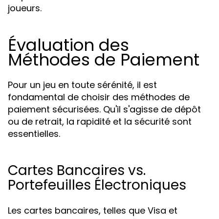
joueurs.
Évaluation des
Méthodes de Paiement
Pour un jeu en toute sérénité, il est
fondamental de choisir des méthodes de
paiement sécurisées. Qu'il s'agisse de dépôt
ou de retrait, la rapidité et la sécurité sont
essentielles.
Cartes Bancaires vs.
Portefeuilles Électroniques
Les cartes bancaires, telles que Visa et