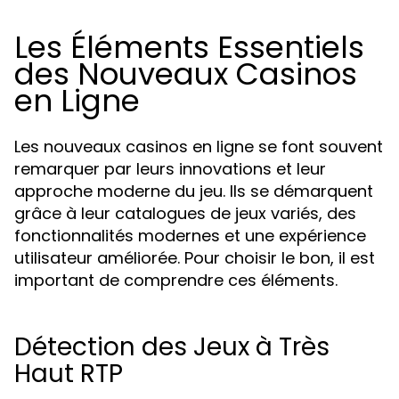
Les Éléments Essentiels
des Nouveaux Casinos
en Ligne
Les nouveaux casinos en ligne se font souvent
remarquer par leurs innovations et leur
approche moderne du jeu. Ils se démarquent
grâce à leur catalogues de jeux variés, des
fonctionnalités modernes et une expérience
utilisateur améliorée. Pour choisir le bon, il est
important de comprendre ces éléments.
Détection des Jeux à Très
Haut RTP