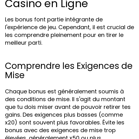
Casino en Ligne
Les bonus font partie intégrante de
l'expérience de jeu. Cependant, il est crucial de
les comprendre pleinement pour en tirer le
meilleur parti.
Comprendre les Exigences de
Mise
Chaque bonus est généralement soumis à
des conditions de mise. Il s'agit du montant
que tu dois miser avant de pouvoir retirer tes
gains. Des exigences plus basses (comme
x20) sont souvent plus favorables. Évite les
bonus avec des exigences de mise trop
élevées, généralement x50 ou plus.