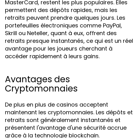
MasterCard, restent les plus populaires. Elles
permettent des dépôts rapides, mais les
retraits peuvent prendre quelques jours. Les
portefeuilles électroniques comme PayPal,
Skrill ou Neteller, quant à eux, offrent des
retraits presque instantanés, ce qui est un réel
avantage pour les joueurs cherchant à
accéder rapidement à leurs gains.
Avantages des
Cryptomonnaies
De plus en plus de casinos acceptent
maintenant les cryptomonnaies. Les dépôts et
retraits sont généralement instantanés et
présentent l'avantage d'une sécurité accrue
grâce à la technologie blockchain.