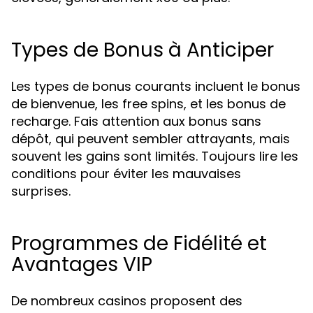
Types de Bonus à Anticiper
Les types de bonus courants incluent le bonus
de bienvenue, les free spins, et les bonus de
recharge. Fais attention aux bonus sans
dépôt, qui peuvent sembler attrayants, mais
souvent les gains sont limités. Toujours lire les
conditions pour éviter les mauvaises
surprises.
Programmes de Fidélité et
Avantages VIP
De nombreux casinos proposent des