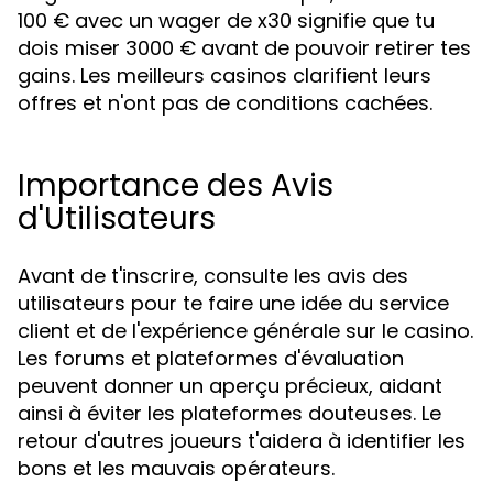
100 € avec un wager de x30 signifie que tu
dois miser 3000 € avant de pouvoir retirer tes
gains. Les meilleurs casinos clarifient leurs
offres et n'ont pas de conditions cachées.
Importance des Avis
d'Utilisateurs
Avant de t'inscrire, consulte les avis des
utilisateurs pour te faire une idée du service
client et de l'expérience générale sur le casino.
Les forums et plateformes d'évaluation
peuvent donner un aperçu précieux, aidant
ainsi à éviter les plateformes douteuses. Le
retour d'autres joueurs t'aidera à identifier les
bons et les mauvais opérateurs.