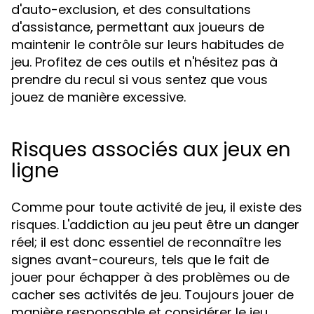
d'auto-exclusion, et des consultations
d'assistance, permettant aux joueurs de
maintenir le contrôle sur leurs habitudes de
jeu. Profitez de ces outils et n'hésitez pas à
prendre du recul si vous sentez que vous
jouez de manière excessive.
Risques associés aux jeux en
ligne
Comme pour toute activité de jeu, il existe des
risques. L'addiction au jeu peut être un danger
réel; il est donc essentiel de reconnaître les
signes avant-coureurs, tels que le fait de
jouer pour échapper à des problèmes ou de
cacher ses activités de jeu. Toujours jouer de
manière responsable et considérer le jeu