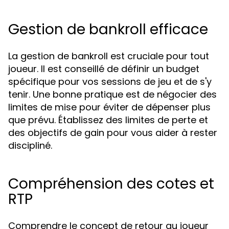
Gestion de bankroll efficace
La gestion de bankroll est cruciale pour tout
joueur. Il est conseillé de définir un budget
spécifique pour vos sessions de jeu et de s'y
tenir. Une bonne pratique est de négocier des
limites de mise pour éviter de dépenser plus
que prévu. Établissez des limites de perte et
des objectifs de gain pour vous aider à rester
discipliné.
Compréhension des cotes et
RTP
Comprendre le concept de retour au joueur