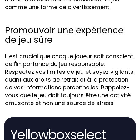
comme une forme de divertissement.
Promouvoir une expérience
de jeu sûre
Il est crucial que chaque joueur soit conscient
de l'importance du jeu responsable.
Respectez vos limites de jeu et soyez vigilants
quant aux droits de retrait et à la protection
de vos informations personnelles. Rappelez-
vous que le jeu doit toujours être une activité
amusante et non une source de stress.
Yellowboxselect