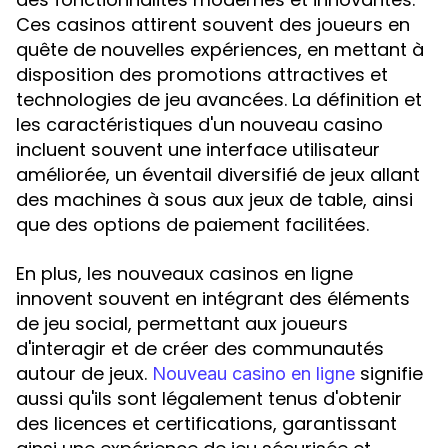
Ces casinos attirent souvent des joueurs en
quête de nouvelles expériences, en mettant à
disposition des promotions attractives et
technologies de jeu avancées. La définition et
les caractéristiques d'un nouveau casino
incluent souvent une interface utilisateur
améliorée, un éventail diversifié de jeux allant
des machines à sous aux jeux de table, ainsi
que des options de paiement facilitées.
En plus, les nouveaux casinos en ligne
innovent souvent en intégrant des éléments
de jeu social, permettant aux joueurs
d'interagir et de créer des communautés
autour de jeux.
signifie
Nouveau casino en ligne
aussi qu'ils sont légalement tenus d'obtenir
des licences et certifications, garantissant