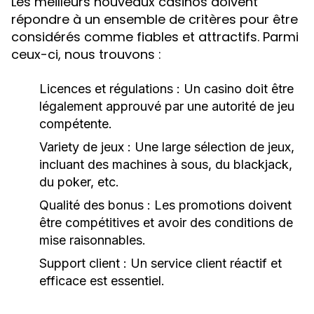
Les meilleurs nouveaux casinos doivent
répondre à un ensemble de critères pour être
considérés comme fiables et attractifs. Parmi
ceux-ci, nous trouvons :
Licences et régulations :
Un casino doit être
légalement approuvé par une autorité de jeu
compétente.
Variety de jeux :
Une large sélection de jeux,
incluant des machines à sous, du blackjack,
du poker, etc.
Qualité des bonus :
Les promotions doivent
être compétitives et avoir des conditions de
mise raisonnables.
Support client :
Un service client réactif et
efficace est essentiel.