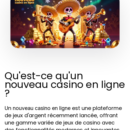
Qu'est-ce qu'un
nouveau casino en ligne
?
Un
est une plateforme
nouveau casino en ligne
de jeux d'argent récemment lancée, offrant
une gamme variée de jeux de casino avec
des fonctionnalités modernes et innovantes.