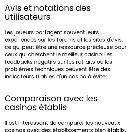
Avis et notations des
utilisateurs
Les joueurs partagent souvent leurs
expériences sur les forums et les sites d'avis,
ce qui peut être une ressource précieuse pour
ceux qui cherchent le meilleur casino. Les
feedbacks négatifs sur les retraits ou les
problèmes techniques peuvent être des
indicateurs fi ables d'un casino à éviter.
Comparaison avec les
casinos établis
Il est intéressant de comparer les nouveaux
casinos avec des établissements bien établis.