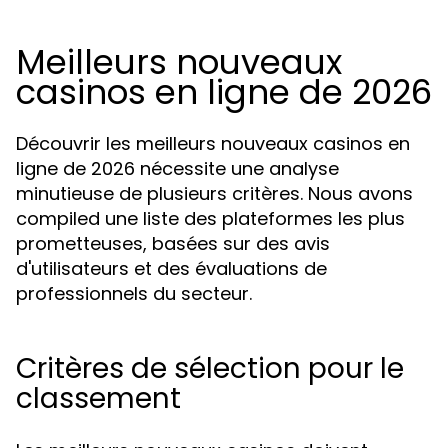
Meilleurs nouveaux
casinos en ligne de 2026
Découvrir les meilleurs nouveaux casinos en
ligne de 2026 nécessite une analyse
minutieuse de plusieurs critères. Nous avons
compiled une liste des plateformes les plus
prometteuses, basées sur des avis
d'utilisateurs et des évaluations de
professionnels du secteur.
Critères de sélection pour le
classement