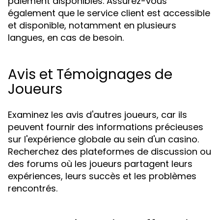
paiement disponibles. Assurez-vous
également que le service client est accessible
et disponible, notamment en plusieurs
langues, en cas de besoin.
Avis et Témoignages de
Joueurs
Examinez les avis d'autres joueurs, car ils
peuvent fournir des informations précieuses
sur l'expérience globale au sein d'un casino.
Recherchez des plateformes de discussion ou
des forums où les joueurs partagent leurs
expériences, leurs succès et les problèmes
rencontrés.