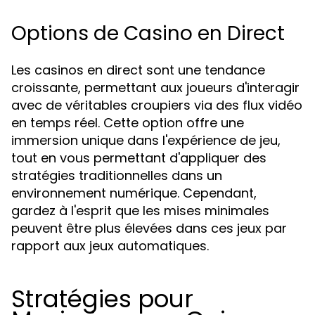
Options de Casino en Direct
Les casinos en direct sont une tendance
croissante, permettant aux joueurs d'interagir
avec de véritables croupiers via des flux vidéo
en temps réel. Cette option offre une
immersion unique dans l'expérience de jeu,
tout en vous permettant d'appliquer des
stratégies traditionnelles dans un
environnement numérique. Cependant,
gardez à l'esprit que les mises minimales
peuvent être plus élevées dans ces jeux par
rapport aux jeux automatiques.
Stratégies pour