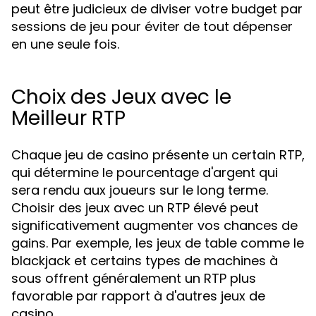
peut être judicieux de diviser votre budget par
sessions de jeu pour éviter de tout dépenser
en une seule fois.
Choix des Jeux avec le
Meilleur RTP
Chaque jeu de casino présente un certain RTP,
qui détermine le pourcentage d'argent qui
sera rendu aux joueurs sur le long terme.
Choisir des jeux avec un RTP élevé peut
significativement augmenter vos chances de
gains. Par exemple, les jeux de table comme le
blackjack et certains types de machines à
sous offrent généralement un RTP plus
favorable par rapport à d'autres jeux de
casino.