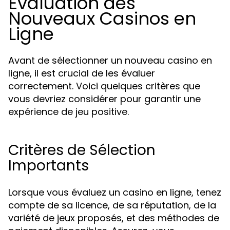
Évaluation des
Nouveaux Casinos en
Ligne
Avant de sélectionner un nouveau casino en
ligne, il est crucial de les évaluer
correctement. Voici quelques critères que
vous devriez considérer pour garantir une
expérience de jeu positive.
Critères de Sélection
Importants
Lorsque vous évaluez un casino en ligne, tenez
compte de sa licence, de sa réputation, de la
variété de jeux proposés, et des méthodes de