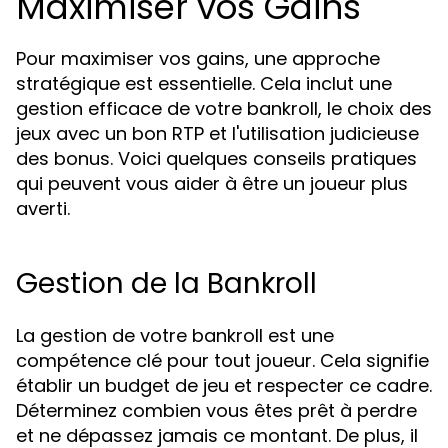
Maximiser vos Gains
Pour maximiser vos gains, une approche
stratégique est essentielle. Cela inclut une
gestion efficace de votre bankroll, le choix des
jeux avec un bon RTP et l'utilisation judicieuse
des bonus. Voici quelques conseils pratiques
qui peuvent vous aider à être un joueur plus
averti.
Gestion de la Bankroll
La gestion de votre bankroll est une
compétence clé pour tout joueur. Cela signifie
établir un budget de jeu et respecter ce cadre.
Déterminez combien vous êtes prêt à perdre
et ne dépassez jamais ce montant. De plus, il