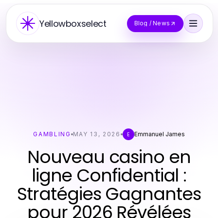
Yellowboxselect
Blog / News
GAMBLING
MAY 13, 2026
Emmanuel James
E
Nouveau casino en
ligne Confidential :
Stratégies Gagnantes
pour 2026 Révélées