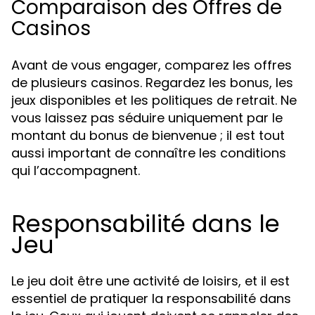
Comparaison des Offres de
Casinos
Avant de vous engager, comparez les offres
de plusieurs casinos. Regardez les bonus, les
jeux disponibles et les politiques de retrait. Ne
vous laissez pas séduire uniquement par le
montant du bonus de bienvenue ; il est tout
aussi important de connaître les conditions
qui l’accompagnent.
Responsabilité dans le
Jeu
Le jeu doit être une activité de loisirs, et il est
essentiel de pratiquer la responsabilité dans