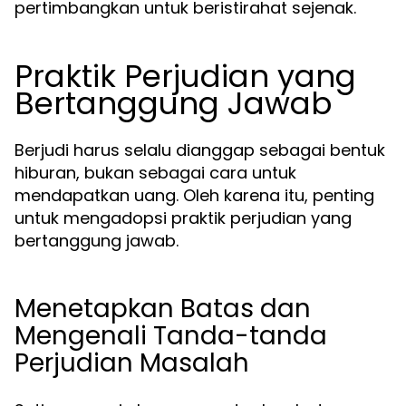
pertimbangkan untuk beristirahat sejenak.
Praktik Perjudian yang
Bertanggung Jawab
Berjudi harus selalu dianggap sebagai bentuk
hiburan, bukan sebagai cara untuk
mendapatkan uang. Oleh karena itu, penting
untuk mengadopsi praktik perjudian yang
bertanggung jawab.
Menetapkan Batas dan
Mengenali Tanda-tanda
Perjudian Masalah