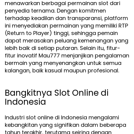
menawarkan berbagai permainan slot dari
penyedia ternama. Dengan komitmen
terhadap keadilan dan transparansi, platform
ini menyediakan permainan yang memiliki RTP
(Return to Player) tinggi, sehingga pemain
dapat merasakan peluang kemenangan yang
lebih baik di setiap putaran. Selain itu, fitur-
fitur inovatif Mau777 menjanjikan pengalaman
bermain yang menyenangkan untuk semua
kalangan, baik kasual maupun profesional.
Bangkitnya Slot Online di
Indonesia
Industri slot online di Indonesia mengalami
kebangkitan yang signifikan dalam beberapa
tahun terakhir, terutama seiring dengan