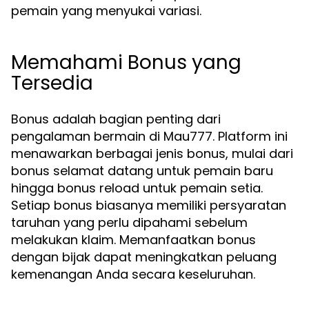
pemain yang menyukai variasi.
Memahami Bonus yang
Tersedia
Bonus adalah bagian penting dari
pengalaman bermain di Mau777. Platform ini
menawarkan berbagai jenis bonus, mulai dari
bonus selamat datang untuk pemain baru
hingga bonus reload untuk pemain setia.
Setiap bonus biasanya memiliki persyaratan
taruhan yang perlu dipahami sebelum
melakukan klaim. Memanfaatkan bonus
dengan bijak dapat meningkatkan peluang
kemenangan Anda secara keseluruhan.