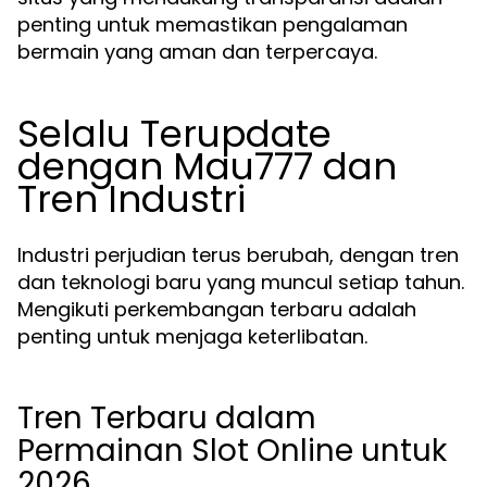
penting untuk memastikan pengalaman
bermain yang aman dan terpercaya.
Selalu Terupdate
dengan Mau777 dan
Tren Industri
Industri perjudian terus berubah, dengan tren
dan teknologi baru yang muncul setiap tahun.
Mengikuti perkembangan terbaru adalah
penting untuk menjaga keterlibatan.
Tren Terbaru dalam
Permainan Slot Online untuk
2026