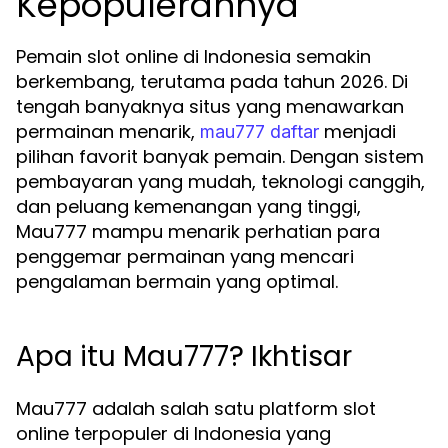
Kepopulerannya
Pemain slot online di Indonesia semakin
berkembang, terutama pada tahun 2026. Di
tengah banyaknya situs yang menawarkan
permainan menarik,
menjadi
mau777 daftar
pilihan favorit banyak pemain. Dengan sistem
pembayaran yang mudah, teknologi canggih,
dan peluang kemenangan yang tinggi,
Mau777 mampu menarik perhatian para
penggemar permainan yang mencari
pengalaman bermain yang optimal.
Apa itu Mau777? Ikhtisar
Mau777 adalah salah satu platform slot
online terpopuler di Indonesia yang