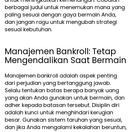
berbagai judul untuk menemukan mana yang
paling sesuai dengan gaya bermain Anda,
dan jangan ragu untuk mengubah strategi
sesuai kebutuhan.
Manajemen Bankroll: Tetap
Mengendalikan Saat Bermain
Manajemen bankroll adalah aspek penting
dari perjudian yang bertanggung jawab.
Selalu tentukan batas berapa banyak uang
yang akan Anda gunakan untuk bermain, dan
adher kepada batasan tersebut. Disiplin diri
adalah kunci untuk menghindari kerugian
besar. Gunakan sistem taruhan yang sesuai,
dan jika Anda mengalami kekalahan beruntun,