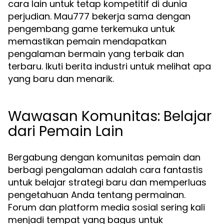
cara lain untuk tetap kompetitif di dunia
perjudian. Mau777 bekerja sama dengan
pengembang game terkemuka untuk
memastikan pemain mendapatkan
pengalaman bermain yang terbaik dan
terbaru. Ikuti berita industri untuk melihat apa
yang baru dan menarik.
Wawasan Komunitas: Belajar
dari Pemain Lain
Bergabung dengan komunitas pemain dan
berbagi pengalaman adalah cara fantastis
untuk belajar strategi baru dan memperluas
pengetahuan Anda tentang permainan.
Forum dan platform media sosial sering kali
menjadi tempat yang bagus untuk