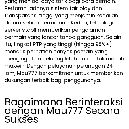
yang menjadi daya tarik bagi para pemain.
Pertama, adanya sistem fair play dan
transparansi tinggi yang menjamin keadilan
dalam setiap permainan. Kedua, teknologi
server stabil memberikan pengalaman
bermain yang lancar tanpa gangguan. Selain
itu, tingkat RTP yang tinggi (hingga 98%+)
menarik perhatian banyak pemain yang
menginginkan peluang lebih baik untuk meraih
maxwin. Dengan pelayanan pelanggan 24
jam, Mau777 berkomitmen untuk memberikan
dukungan terbaik bagi penggunanya.
Bagaimana Berinteraksi
dengan Mau777 Secara
Sukses