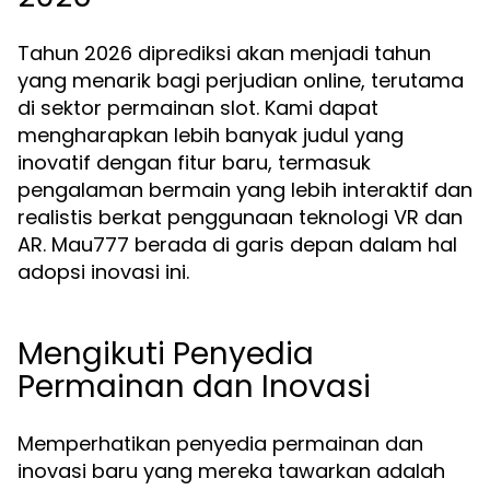
Tahun 2026 diprediksi akan menjadi tahun
yang menarik bagi perjudian online, terutama
di sektor permainan slot. Kami dapat
mengharapkan lebih banyak judul yang
inovatif dengan fitur baru, termasuk
pengalaman bermain yang lebih interaktif dan
realistis berkat penggunaan teknologi VR dan
AR. Mau777 berada di garis depan dalam hal
adopsi inovasi ini.
Mengikuti Penyedia
Permainan dan Inovasi
Memperhatikan penyedia permainan dan
inovasi baru yang mereka tawarkan adalah