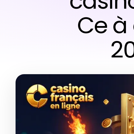
casino
Ce à 
20