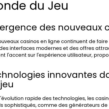
nde du Jeu
ergence des nouveaux ca
ouveaux casinos en ligne continuent de faire l
des interfaces modernes et des offres attra
nt l'accent sur l'expérience utilisateur, prop
chnologies innovantes da
jeu
l'évolution rapide des technologies, les casin
ils sophistiqués, comme des générateurs de