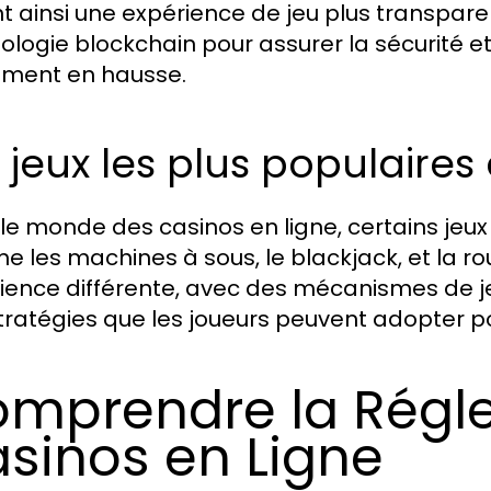
t ainsi une expérience de jeu plus transparent
ologie blockchain pour assurer la sécurité e
ment en hausse.
 jeux les plus populaires
le monde des casinos en ligne, certains jeux
 les machines à sous, le blackjack, et la ro
ience différente, avec des mécanismes de jeu 
tratégies que les joueurs peuvent adopter po
mprendre la Régl
sinos en Ligne