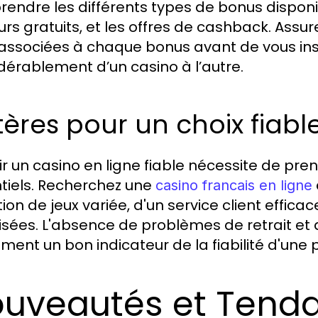
endre les différents types de bonus disponib
ours gratuits, et les offres de cashback. Assur
associées à chaque bonus avant de vous inscr
dérablement d’un casino à l’autre.
tères pour un choix fiabl
ir un casino en ligne fiable nécessite de pre
tiels. Recherchez une
casino francais en ligne
tion de jeux variée, d'un service client effi
isées. L'absence de problèmes de retrait et 
ment un bon indicateur de la fiabilité d'une 
uveautés et Tenda