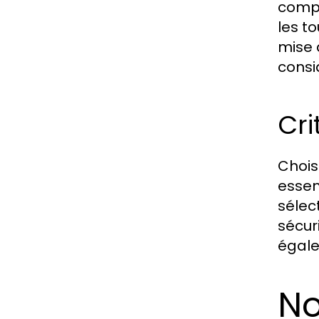
compr
les t
mise 
consi
Cri
Chois
essen
sélec
sécur
égale
No