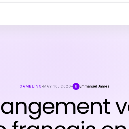
GAMBLING
MAY 10, 2026
Emmanuel James
E
angement v