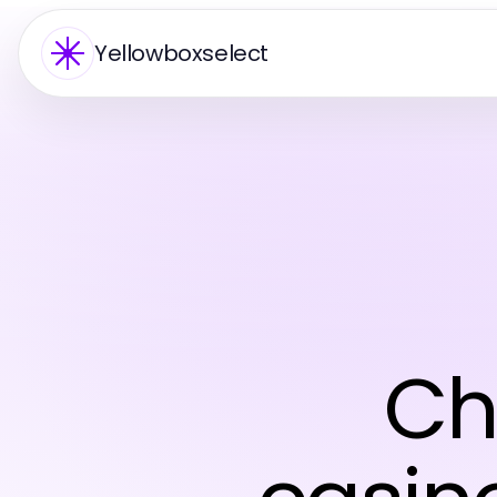
Yellowboxselect
Ch