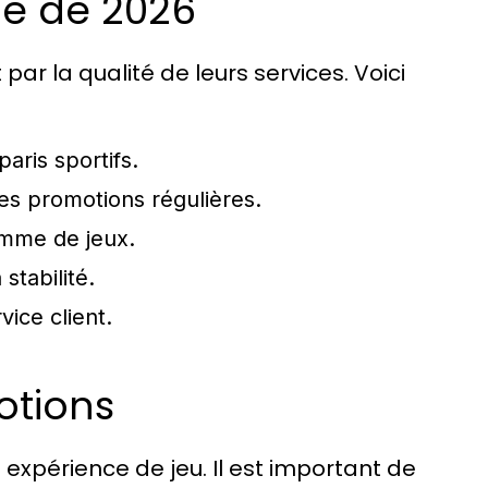
ne de 2026
ar la qualité de leurs services. Voici
aris sportifs.
 ses promotions régulières.
amme de jeux.
stabilité.
ice client.
otions
 expérience de jeu. Il est important de