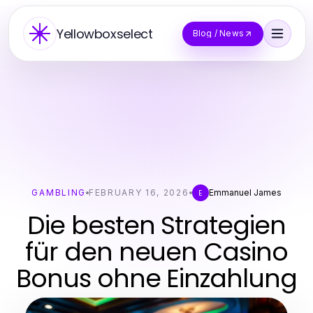
Yellowboxselect
Blog / News
GAMBLING
FEBRUARY 16, 2026
Emmanuel James
E
Die besten Strategien
für den neuen Casino
Bonus ohne Einzahlung