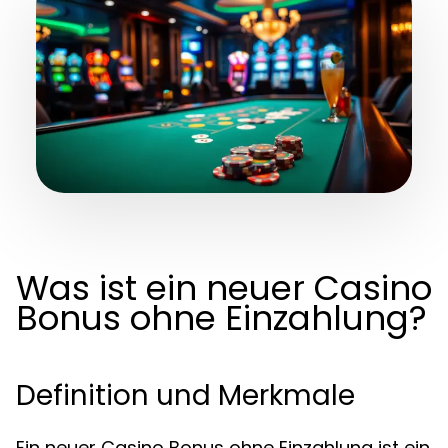
Was ist ein neuer Casino
Bonus ohne Einzahlung?
Definition und Merkmale
Ein neuer Casino Bonus ohne Einzahlung ist ein