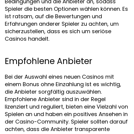
Bedingungen und die Anbieter an, sodass
Spieler die besten Optionen wählen können. Es
ist ratsam, auf die Bewertungen und
Erfahrungen anderer Spieler zu achten, um
sicherzustellen, dass es sich um seriöse
Casinos handelt.
Empfohlene Anbieter
Bei der Auswahl eines neuen Casinos mit
einem Bonus ohne Einzahlung ist es wichtig,
die Anbieter sorgfältig auszuwählen.
Empfohlene Anbieter sind in der Regel
lizenziert und reguliert, bieten eine Vielzahl von
Spielen an und haben ein positives Ansehen in
der Casino-Community. Spieler sollten darauf
achten, dass die Anbieter transparente