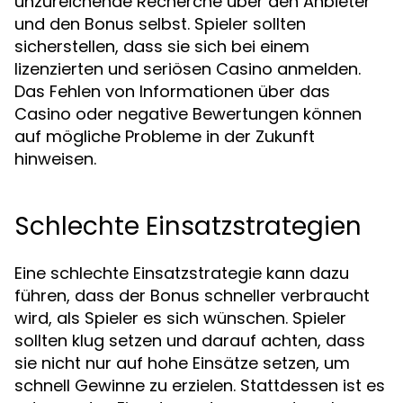
unzureichende Recherche über den Anbieter
und den Bonus selbst. Spieler sollten
sicherstellen, dass sie sich bei einem
lizenzierten und seriösen Casino anmelden.
Das Fehlen von Informationen über das
Casino oder negative Bewertungen können
auf mögliche Probleme in der Zukunft
hinweisen.
Schlechte Einsatzstrategien
Eine schlechte Einsatzstrategie kann dazu
führen, dass der Bonus schneller verbraucht
wird, als Spieler es sich wünschen. Spieler
sollten klug setzen und darauf achten, dass
sie nicht nur auf hohe Einsätze setzen, um
schnell Gewinne zu erzielen. Stattdessen ist es