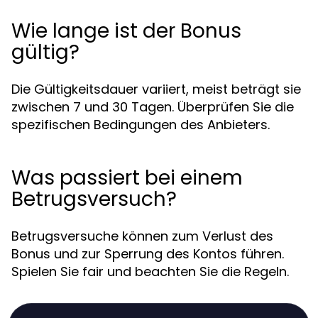
Wie lange ist der Bonus
gültig?
Die Gültigkeitsdauer variiert, meist beträgt sie
zwischen 7 und 30 Tagen. Überprüfen Sie die
spezifischen Bedingungen des Anbieters.
Was passiert bei einem
Betrugsversuch?
Betrugsversuche können zum Verlust des
Bonus und zur Sperrung des Kontos führen.
Spielen Sie fair und beachten Sie die Regeln.