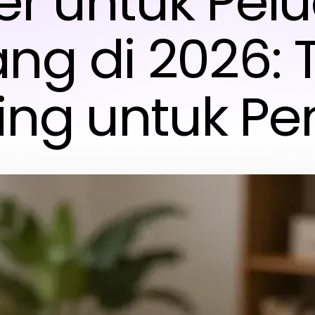
er untuk Pel
g di 2026: 
ing untuk P