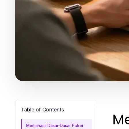
Table of Contents
Me
Memahami Dasar-Dasar Poker