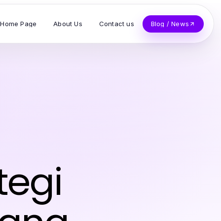
Home Page
About Us
Contact us
Blog / News
tegi