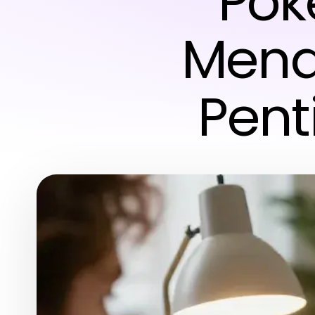
Pok
Menan
Pent