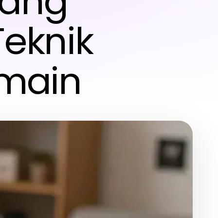
uang
Teknik
emain